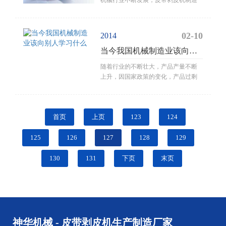
业也在稳步发展，带动出现了皮带剥
皮机企业的出现。
02-10
2014
当今我国机械制造业该向别
人学习什么
随着行业的不断壮大，产品产量不断
上升，因国家政策的变化，产品过剩
现象日益严重。随之而来的就是恶性
竞争、价格战，甚至是企业间竞争收
购或是直接倒闭。
首页
上页
123
124
125
126
127
128
129
130
131
下页
末页
神华机械 - 皮带剥皮机生产制造厂家