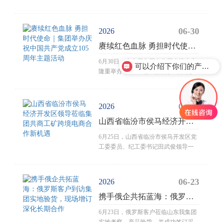
支架等核心矿用设备，深入洽谈合作
事宜。
06-30
2026
赓续红色血脉 勇担时代使命
｜集团举办庆祝中国共产党
6月30日，山东我集团在集团会议中心
可以介绍下你们的产品么？
隆重举办“赓续红色血脉 勇担时代使
成立105周年主题活动
命”主题活动。
06-25
2026
山西省临汾市侯马经济开发
区领导莅临集团共商工矿跨
6月25日，山西省临汾市侯马开发区党
工委委员、纪工委书记田武俊领导一
境电商合作新机遇
行莅临我集团参观考察、洽谈战略合
作。
06-23
2026
携手俄企共拓蓝海：俄罗斯
客户到访集团实地验货，现
6月23日，俄罗斯客户莅临山东我集团
实地考察、产品验货，并成功签订采