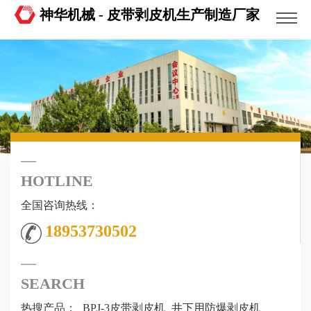
神华机械 - 皮带剥皮机生产制造厂家
HOTLINE
全国咨询热线：
18953730502
SEARCH
热搜产品：
BPJ-3皮带剥皮机
井下用防爆剥皮机