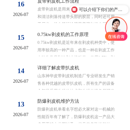
皮带剥皮机工作流程
16
皮带剥皮机是用来在皮带接头准备时的紧固
可以介绍下你们的产品么？
2026-07
和清洁剥落传送带头部的胶层，同时还可用
于尼龙、帆布等运输胶带盖胶与帆布层的分
离，具有牵引力强，撕剥面大、速度快等特...
0.75kw剥皮机的工作原理
15
0.75kw剥皮机是近年来在剥皮机种类中，使
2026-07
用率较高的一种产品，也是一种在剥皮工作
中较为常见到的剥皮机种类，使用0.75kw剥
皮机进行清理剥落输送带胶层...
详细了解皮带扒皮机
14
山东神华皮带剥皮机制造厂专业研发生产销
2026-07
售各种优越的皮带扒皮机，所有生产的设备
全都是采用先进的技术和先进的设备所研发
制造，效率高、质量优、安全快捷、使用方...
防爆剥皮机维护方法
13
防爆剥皮机单看名字想必大家对这一机械的
2026-07
性能百年有了解了，防爆剥皮机这一产品大
多用于矿山井下以及一些具有危险性能的一