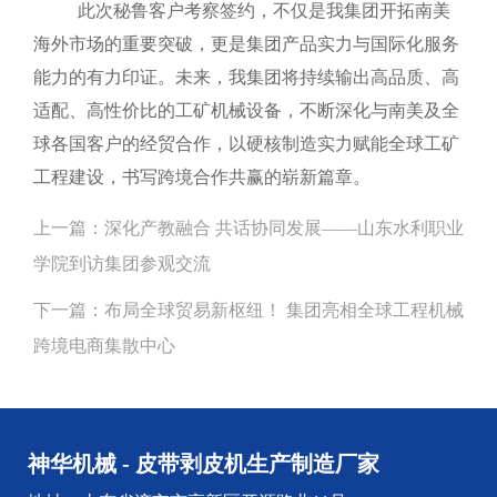
此次秘鲁客户考察签约，不仅是我集团开拓南美
海外市场的重要突破，更是集团产品实力与国际化服务
能力的有力印证。未来，我集团将持续输出高品质、高
适配、高性价比的工矿机械设备，不断深化与南美及全
球各国客户的经贸合作，以硬核制造实力赋能全球工矿
工程建设，书写跨境合作共赢的崭新篇章。
上一篇：
深化产教融合 共话协同发展——山东水利职业
学院到访集团参观交流
下一篇：
布局全球贸易新枢纽！ 集团亮相全球工程机械
跨境电商集散中心
神华机械 - 皮带剥皮机生产制造厂家