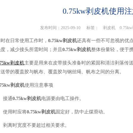
0.75kw剥皮机使用
发布时间：2025-09-10 标签：
剥皮机
0.75
同时在日常使用工作时，
0.75kw剥皮机
还具有一些不可忽视的优
强度，减少接头所需时间；并且
0.75kw剥皮机
整体份量轻，便于
.75kw剥皮机
主要是用来在皮带接头准备时的紧固和清洁剥落传送
输送带的覆盖胶与帆布、覆盖胶与钢丝绳、帆布之间的分离。
.75kw剥皮机
使用注意事项
、接通
0.75kw剥皮机
电源要由电工操作。
2、使用时应将
0.75kw剥皮机
固定好，防中止煤滑动。
3、剥离时宽度不要超过相关要求。