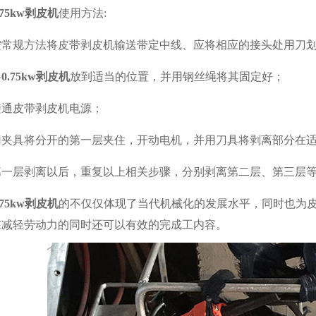
.75kw剥皮机
使用方法:
按常规方法将皮带剥皮机输送带定中线、应将相应的接头处用刀
将
0.75kw剥皮机
放到适当的位置，并用钢丝绳将其固定好；
接通皮带剥皮机电源；
用夹具将分开的第一层夹住，开动电机，并用刀具将剥离部分在
第一层剥离以后，重复以上相关步骤，分别剥离第二层、第三层
.75kw
剥皮机
的不仅仅体现了当代机械化的发展水平，同时也为
在减轻劳动力的同时还可以有效的完成工内容。